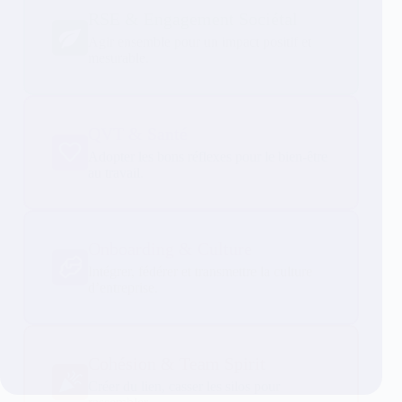
RSE & Engagement Sociétal
Agir ensemble pour un impact positif et
mesurable.
QVT & Santé
Adopter les bons réflexes pour le bien-être
au travail.
Onboarding & Culture
Intégrer, fédérer et transmettre la culture
d’entreprise.
Cohésion & Team Spirit
Créer du lien, casser les silos pour