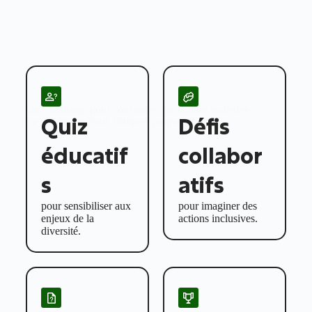
Un Challenge pour construire une culture inclusive
Quiz
Défis
Le
Challenge Tous Uniques
propose :
éducatif
collabor
s
atifs
pour sensibiliser aux
pour imaginer des
enjeux de la
actions inclusives.
diversité.