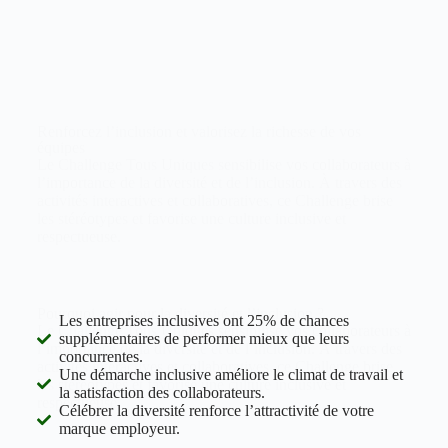
Renforcez l’inclusion et valorisez la richesse de vos
équipes
Le
Challenge Tous Uniques
sensibilise vos collaborateurs à
l’importance de la diversité et de l’inclusion. À travers des
activités interactives et collaboratives, ce Challenge brise
les stéréotypes et favorise une culture inclusive et
respectueuse.
Pourquoi agir pour la diversité et l’inclusion ?
Les entreprises inclusives ont 25% de chances
Le
Challenge Tous Uniques
sensibilise vos collaborateurs à
supplémentaires de performer mieux que leurs
l’importance de la diversité et de l’inclusion. À travers des
concurrentes.
activités interactives et collaboratives, ce Challenge brise
Une démarche inclusive améliore le climat de travail et
les stéréotypes et favorise une culture inclusive et
la satisfaction des collaborateurs.
respectueuse.
Célébrer la diversité renforce l’attractivité de votre
marque employeur.