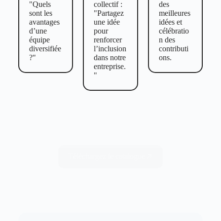
"Quels
collectif :
des
sont les
"Partagez
meilleures
avantages
une idée
idées et
d’une
pour
célébratio
équipe
renforcer
n des
diversifiée
l’inclusion
contributi
?"
dans notre
ons.
entreprise.
"
Téléchargez le catalogue