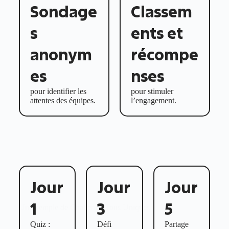
Sondage
Classem
s
ents et
anonym
récompe
es
nses
pour identifier les
pour stimuler
attentes des équipes.
l’engagement.
Jour
Jour
Jour
1
3
5
Un exemple de Challenge Tous Uniques
Quiz :
Défi
Partage