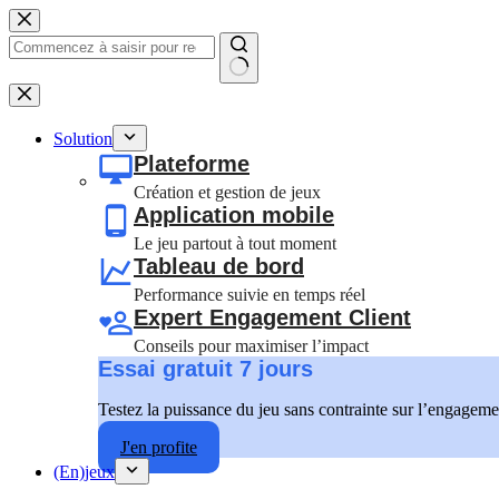
Passer
au
contenu
Aucun
résultat
Solution
Plateforme
Création et gestion de jeux
Application mobile
Le jeu partout à tout moment
Tableau de bord
Performance suivie en temps réel
Expert Engagement Client
Conseils pour maximiser l’impact
Essai gratuit 7 jours
Testez la puissance du jeu sans contrainte sur l’engageme
J'en profite
(En)jeux