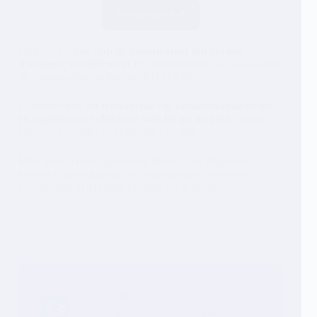
Voir nos jeux
OuiLive est
une app de gamification qui permet
d’engager durablement
les collaborateurs sur vos actions
de Communication Interne, RH et RSE.
Concrètement,
on transforme vos messages et objectifs
en expériences collectives sous forme de jeux
, simples à
lancer, mesurables et disponibles en 24h.
Idéal pour activer rapidement des équipes dispersées,
booster la participation sur un programme interne et
installer une dynamique positive sur la durée.
Formation & Knowledge
Se former autrement, en jouant et en