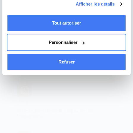
campagnes publicitaires ciblées en ligne. Naviguez sur
Sans gamification, vos messages circulent mais
Afficher les détails
engagent peu.
notre site sans crainte : ces analyses se font en
Communication passive, événements coûteux,
préservant votre anonymat.
budgets serrés : l’engagement peine à décoller.
Tout autoriser
Personnaliser
23%
Refuser
des collaborateurs participent aux campagnes
internes.
35%
des entreprises mesurent l’impact réel sur
l’engagement.