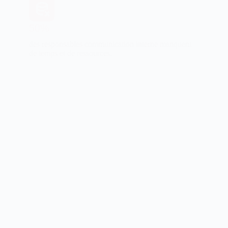
50%
des responsables communication interne manquent
de temps et de ressources.