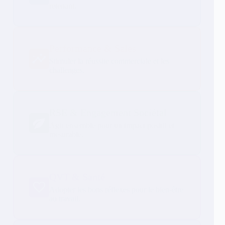
retenant.
Performance & Sales
Stimuler la réussite commerciale et les
challenges.
RSE & Engagement Sociétal
Agir ensemble pour un impact positif et
mesurable.
QVT & Santé
Adopter les bons réflexes pour le bien-être
au travail.