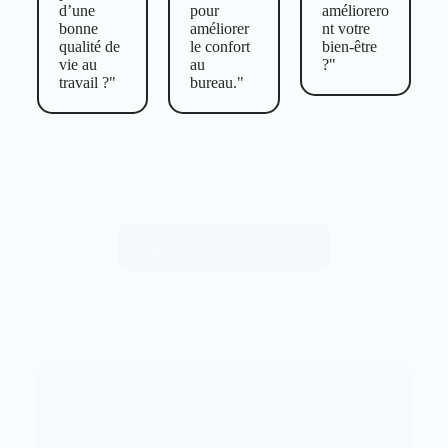
d’une
pour
améliorero
bonne
améliorer
nt votre
qualité de
le confort
bien-être
vie au
au
?"
travail ?"
bureau."
Téléchargez le catalogue
Notre technologie unique : la challenge
connecté