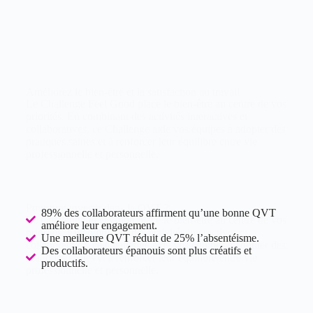
Améliorez le bien-être et la satisfaction au travail
Le
Challenge Feel Good
place le bien-être au centre de vos
priorités. En combinant des activités interactives et
collaboratives, ce Challenge aide vos équipes à adopter des
pratiques saines et à renforcer leur équilibre entre vie
professionnelle et personnelle.
Pourquoi investir dans la QVT ?
89% des collaborateurs affirment qu’une bonne QVT
Le
Challenge Feel Good
place le bien-être au centre de vos
améliore leur engagement.
priorités. En combinant des activités interactives et
Une meilleure QVT réduit de 25% l’absentéisme.
collaboratives, ce Challenge aide vos équipes à adopter des
Des collaborateurs épanouis sont plus créatifs et
pratiques saines et à renforcer leur équilibre entre vie
productifs.
professionnelle et personnelle.