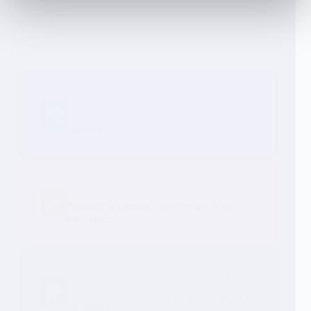
Formation & Knowledge
Se former autrement, en jouant et en
retenant.
Performance & Sales
Stimuler la réussite commerciale et les
challenges.
RSE & Engagement Sociétal
Agir ensemble pour un impact positif et
mesurable.