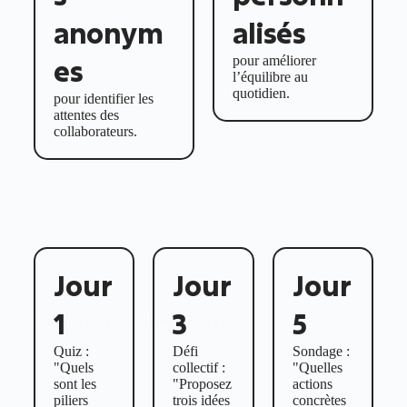
anonym
alisés
pour améliorer
es
l’équilibre au
quotidien.
pour identifier les
attentes des
collaborateurs.
Jour
Jour
Jour
1
3
5
Un exemple de Challenge Feel Good
Quiz :
Défi
Sondage :
"Quels
collectif :
"Quelles
sont les
"Proposez
actions
piliers
trois idées
concrètes