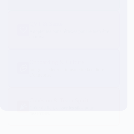
QVT & Santé
Adopter les bons réflexes pour le bien-être
au travail.
Onboarding & Culture
Intégrer, fédérer et transmettre la culture
d’entreprise.
Cohésion & Team Spirit
Créer du lien, casser les silos pour
rassembler.