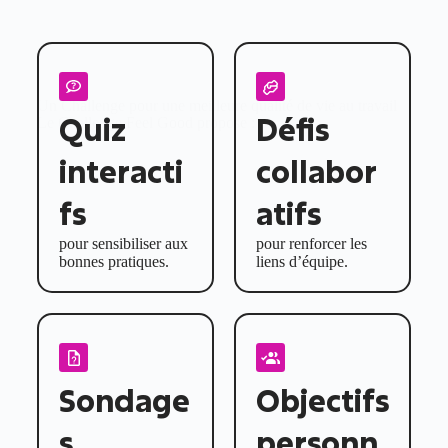
Un Challenge pour une meilleure qualité de vie au travail
Quiz
Défis
Le
Challenge Feel Good
propose :
interacti
collabor
fs
atifs
pour sensibiliser aux
pour renforcer les
bonnes pratiques.
liens d’équipe.
Sondage
Objectifs
s
personn