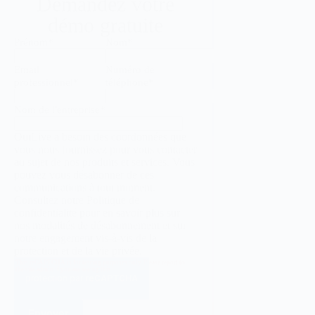
Demandez votre
démo gratuite
Prénom
*
Nom
*
Email
Numéro de
professionnel
*
téléphone
*
Nom de l'entreprise
*
OuiLive a besoin des coordonnées que
vous nous fournissez pour vous contacter
au sujet de nos produits et services. Vous
pouvez vous désabonner de ces
communications à tout moment.
Consultez notre
Politique de
confidentialité
pour en savoir plus sur
nos modalités de désabonnement et sur
notre engagement vis-à-vis de la
protection et de la vie privée.