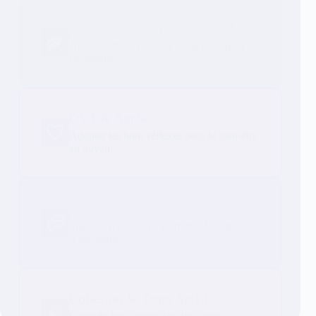
RSE & Engagement Sociétal
Agir ensemble pour un impact positif et
mesurable.
QVT & Santé
Adopter les bons réflexes pour le bien-être
au travail.
Onboarding & Culture
Intégrer, fédérer et transmettre la culture
d’entreprise.
Cohésion & Team Spirit