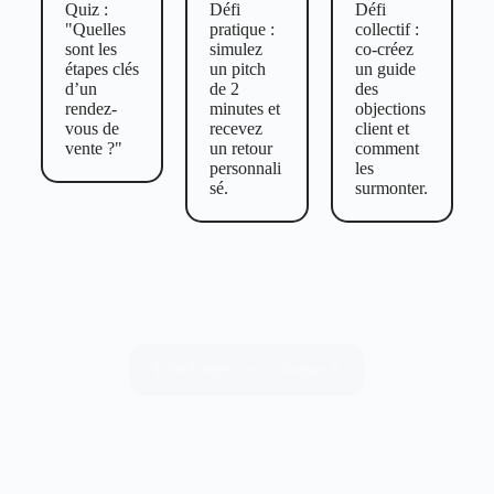
Quiz :
Défi
Défi
"Quelles
pratique :
collectif :
sont les
simulez
co-créez
étapes clés
un pitch
un guide
d’un
de 2
des
rendez-
minutes et
objections
vous de
recevez
client et
vente ?"
un retour
comment
personnali
les
sé.
surmonter.
Téléchargez le catalogue