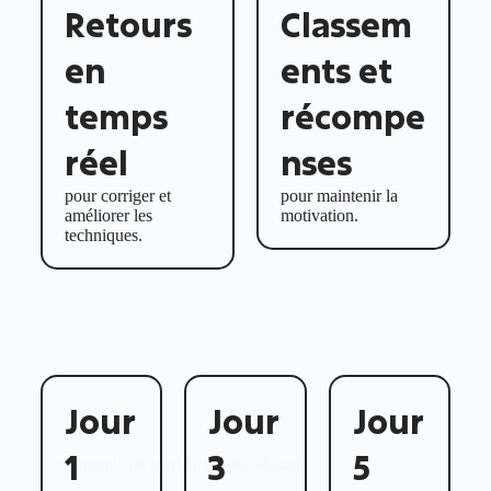
Retours
Classem
en
ents et
temps
récompe
réel
nses
pour corriger et
pour maintenir la
améliorer les
motivation.
techniques.
Jour
Jour
Jour
1
3
5
Un exemple de parcours Sales Mastery