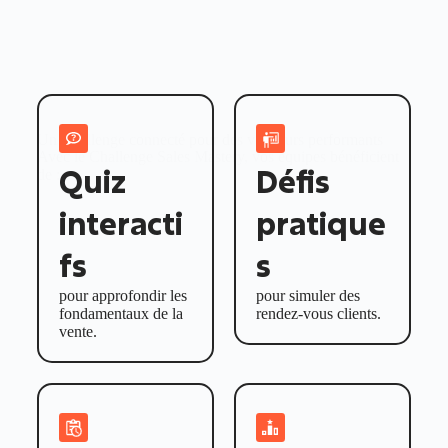
Un Challenge connecté pour des vendeurs performants
Avec le
Challenge Sales Mastery
, vos équipes bénéficient
Quiz
Défis
de :
interacti
pratique
fs
s
pour approfondir les
pour simuler des
fondamentaux de la
rendez-vous clients.
vente.