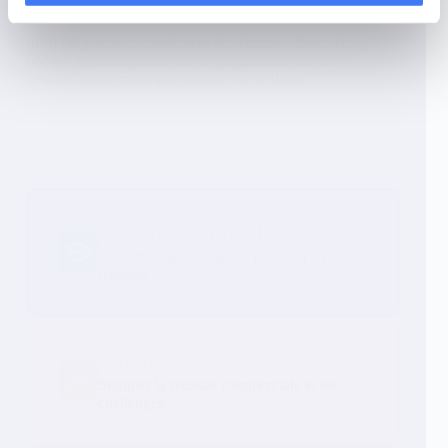
lancer, mesurables et disponibles en 24h.
Idéal pour activer rapidement des équipes dispersées,
booster la participation sur un programme interne et
installer une dynamique positive sur la durée.
Formation & Knowledge
Se former autrement, en jouant et en
retenant.
Performance & Sales
Stimuler la réussite commerciale et les
challenges.