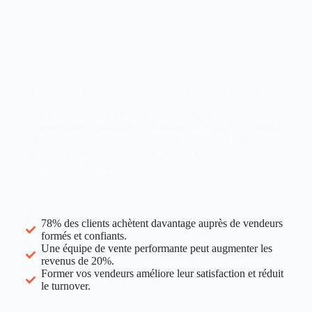
Développez les compétences de vos vendeurs pour booster
vos résultats
Le
Challenge Sales Mastery
aide vos équipes
commerciales à maîtriser les fondamentaux de la vente et à
affiner leurs techniques. À travers des activités ludiques et
interactives, ce Challenge leur permet d’acquérir des
compétences pratiques et immédiatement applicables.
Pourquoi investir dans la formation des vendeurs ?
78% des clients achètent davantage auprès de vendeurs
Le
Challenge Sales Mastery
aide vos équipes
formés et confiants.
commerciales à maîtriser les fondamentaux de la vente et à
Une équipe de vente performante peut augmenter les
affiner leurs techniques. À travers des activités ludiques et
revenus de 20%.
interactives, ce Challenge leur permet d’acquérir des
Former vos vendeurs améliore leur satisfaction et réduit
compétences pratiques et immédiatement applicables.
le turnover.