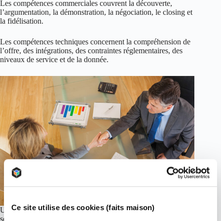
Les compétences commerciales couvrent la découverte,
l’argumentation, la démonstration, la négociation, le closing et
la fidélisation.
Les compétences techniques concernent la compréhension de
l’offre, des intégrations, des contraintes réglementaires, des
niveaux de service et de la donnée.
Ce site utilise des cookies (faits maison)
Un profil complet associe ces deux familles et les met au
service d’un portefeuille client priorisé dans les produits