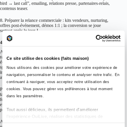
bird → last call”, emailing, relations presse, partenaires‑relais,
contenus teaser.
8. Préparer la relance commerciale : kits vendeurs, nurturing,
offres post‑événement, démos 1:1 ; la conversion se joue
surtout après le jour J.
4) Amplification sur les réseaux sociaux
Avant : cartographiez les plateformes clés, faites un audit
rapide, fixez les messages par audience, préparez un calendrier
Ce site utilise des cookies (faits maison)
éditorial (teasers vidéo, carrousels, posts intervenants) et un kit
speakers (visuels + wording + hashtag). Ouvrez les
Nous utilisons des cookies pour améliorer votre expérience de
inscriptions avec un lien tracké UTM et des visuels cohérents
navigation, personnaliser le contenu et analyser notre trafic. En
avec le branding.
continuant à naviguer, vous acceptez notre utilisation des
cookies. Vous pouvez gérer vos préférences à tout moment
Pendant : live‑tweets, stories backstage, capsules “key
takeaways” 30‑60 s, repost des speakers, photos des moments
dans les paramètres.
forts. Créez un hashtag unique pour centraliser la conversation
et encourager l’UGC. Affichez des CTA clairs : tester le
Tout aussi délicieux, ils permettent d'améliorer
produit, réserver une démo, télécharger un guide.
l’expérience OuiLive, réaliser des statistiques de
Après : publiez meilleurs moments, citations et stats clés, plus
mesures d'audience et améliorer la performance de nos
un replay chapitré. Fermez la boucle avec une CTA (démo,