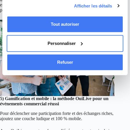
campagnes publicitaires ciblées en ligne. Naviguez sur
essai, livre blanc) et maintenez la narration sur 2 à 4 semaines
Afficher les détails
notre site sans crainte : ces analyses se font en
pour convertir l’élan social en pipeline.
préservant votre anonymat.
Tout autoriser
Personnaliser
Refuser
5) Gamification et mobile : la méthode OuiLive pour un
événements commercial réussi
Pour déclencher une participation forte et des échanges riches,
ajoutez une couche ludique et 100 % mobile.