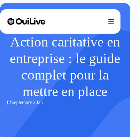
Action caritative en
entreprise : le guide
complet pour la
mettre en place
12 septembre 2025