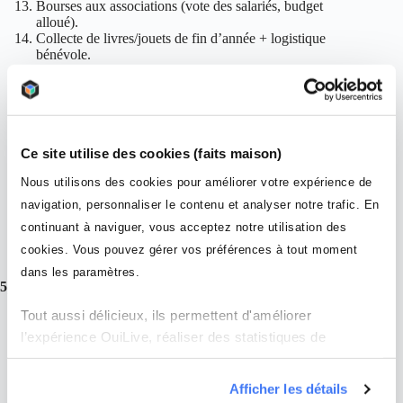
Bourses aux associations (vote des salariés, budget
alloué).
Collecte de livres/jouets de fin d’année + logistique
bénévole.
Dons financiers couplés à des collectes de dons “1 € = 1
repas” (organismes habilités).
Ateliers CV/LinkedIn avec écoles de la deuxième
chance, missions locales.
Opération “1 h pour l’asso” : créneaux d’1 h de conseils
pro (juridique, com, finance).
Ce site utilise des cookies (faits maison)
Green day (ramassage déchets, plantation) en team
Nous utilisons des cookies pour améliorer votre expérience de
building avec partenaires locaux.
Arrondi en caisse si vous êtes un retailer, vérifier
navigation, personnaliser le contenu et analyser notre trafic. En
l’éligibilité et les reçus.
continuant à naviguer, vous acceptez notre utilisation des
Journée “portes ouvertes solidaires” : marché associatif
dans vos locaux + ateliers découverte.
cookies. Vous pouvez gérer vos préférences à tout moment
dans les paramètres.
5) Focus “mécénat de compétences” (opérationnel)
Tout aussi délicieux, ils permettent d'améliorer
Formats :
Prestation de service (mission pilotée par
l’entreprise) ou prêt de main‑d’œuvre (mission pilotée
l’expérience OuiLive, réaliser des statistiques de
par l’organisme). Mise à disposition possible de la
mesures d'audience et améliorer la performance de nos
demi‑journée au temps plein (jusqu’à 3 ans).
campagnes publicitaires ciblées en ligne. Naviguez sur
Documents :
Avenant au contrat + convention de
Afficher les détails
mécénat tripartite (objectifs, durée, valorisation,
notre site sans crainte : ces analyses se font en