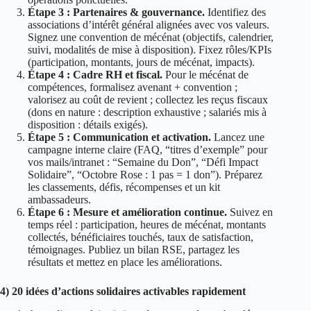
Étape 3 : Partenaires & gouvernance.
Identifiez des
associations d’intérêt général alignées avec vos valeurs.
Signez une convention de mécénat (objectifs, calendrier,
suivi, modalités de mise à disposition). Fixez rôles/KPIs
(participation, montants, jours de mécénat, impacts).
Étape 4 : Cadre RH et fiscal.
Pour le mécénat de
compétences, formalisez avenant + convention ;
valorisez au coût de revient ; collectez les reçus fiscaux
(dons en nature : description exhaustive ; salariés mis à
disposition : détails exigés).
Étape 5 : Communication et activation.
Lancez une
campagne interne claire (FAQ, “titres d’exemple” pour
vos mails/intranet : “Semaine du Don”, “Défi Impact
Solidaire”, “Octobre Rose : 1 pas = 1 don”). Préparez
les classements, défis, récompenses et un kit
ambassadeurs.
Étape 6 : Mesure et amélioration continue.
Suivez en
temps réel : participation, heures de mécénat, montants
collectés, bénéficiaires touchés, taux de satisfaction,
témoignages. Publiez un bilan RSE, partagez les
résultats et mettez en place les améliorations.
4) 20 idées d’actions solidaires activables rapidement