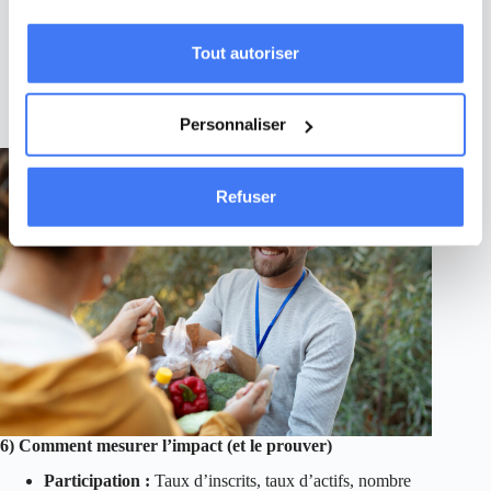
confidentialité, sécurité).
préservant votre anonymat.
Valorisation :
Au coût de revient (rémunération +
charges), traçabilité précise pour les reçus.
Tout autoriser
Bonnes pratiques :
Cadrer la mission, mettre en place
un suivi RH, impliquer le management, ouvrir à tous les
métiers.
Personnaliser
Refuser
6) Comment mesurer l’impact (et le prouver)
Participation :
Taux d’inscrits, taux d’actifs, nombre