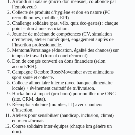
Arrondi sur salaire (micro‑don mensuel, co‑abondé par
l’employeur).
Collecte de produits d’hygiène et don en nature (PC
reconditionnés, mobilier, EPI).
Challenge solidaire (pas, vélo, quiz éco‑gestes) : chaque
point = don à une association.
Journée de mécénat de compétences (CV, simulation
d’entretien, atelier numérique), engagement auprès de
l’insertion professionnelle.
Mentorat/Parrainage (éducation, égalité des chances) sur
temps de travail (format court récurrent).
Don de congés converti en dons financiers (selon
accords/RH).
Campagne Octobre Rose/Movember avec animations
sport‑santé et collecte.
Collecte alimentaire interne (avec banque alimentaire
locale) + événement caritatif de tri/livraison.
Hackathon à impact (pro bono) pour outiller une ONG
(site, CRM, data).
Réemploi solidaire (mobilier, IT) avec chantiers
d’insertion.
Ateliers pour sensibiliser (handicap, inclusion, climat)
en micro‑formats.
Course solidaire inter‑équipes (chaque km génère un
don).