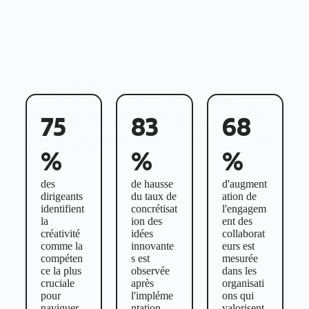
Quelques chiffres clefs
La créativité représente aujourd’hui un avantage
concurrentiel majeur dans tous les secteurs. Ces chiffres
75
83
68
démontrent l’impact direct des démarches créatives
structurées sur la performance et la capacité d’innovation
des organisations.
%
%
%
des
de hausse
d'augment
dirigeants
du taux de
ation de
identifient
concrétisat
l'engagem
la
ion des
ent des
créativité
idées
collaborat
comme la
innovante
eurs est
compéten
s est
mesurée
ce la plus
observée
dans les
cruciale
après
organisati
pour
l'impléme
ons qui
naviguer
ntation
valorisent