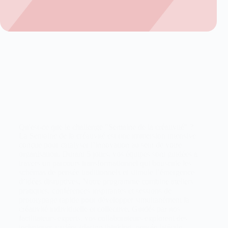
Qu'est-ce que le challenge "Semaine de la créativité" ?
La Semaine de la créativité est une immersion intensive
conçue pour catalyser l’innovation au sein de votre
organisation. Durant 5 jours, vos équipes sont guidées à
travers un parcours transformationnel qui bouscule les
schémas de pensée traditionnels et stimule l’émergence
d’idées disruptives. Notre programme combine ateliers
pratiques, conférences inspirantes et sessions de
prototypage rapide pour développer simultanément la
créativité individuelle et collective. Guidés par nos
facilitateurs experts, vos collaborateurs explorent des
techniques variées (design thinking, pensée latérale,