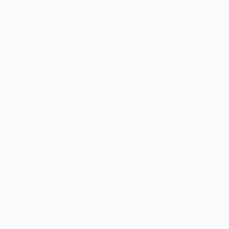
Tout à fait ! En opposition à ce que l’on pourrait
croire, la créativité n’est pas seulement un talent
naturel, mais une aptitude qui se développe et
s’améliore grâce à l’exercice. Notre méthode
associe l’acquisition de techniques créatives
confirmées (brainstorming structuré, matrices
d’association, prototypage rapide) et la création
d’un environnement favorable à l’innovation.
Selon nos données, 92% des participants ont
observé une nette progression dans leur aptitude à
créer des idées innovantes après seulement une
semaine de formation intensive et d’usage
pratique.
Comment garantir que les idées
générées se transforment en
innovations concrètes ?