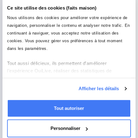
Ce site utilise des cookies (faits maison)
Nous utilisons des cookies pour améliorer votre expérience de
Performance & Sales
navigation, personnaliser le contenu et analyser notre trafic. En
Stimuler la réussite commerciale et les
challenges.
continuant à naviguer, vous acceptez notre utilisation des
cookies. Vous pouvez gérer vos préférences à tout moment
dans les paramètres.
RSE & Engagement Sociétal
Tout aussi délicieux, ils permettent d'améliorer
Agir ensemble pour un impact positif et
l’expérience OuiLive, réaliser des statistiques de
mesurable.
mesures d'audience et améliorer la performance de nos
campagnes publicitaires ciblées en ligne. Naviguez sur
Afficher les détails
notre site sans crainte : ces analyses se font en
QVT & Santé
préservant votre anonymat.
Adopter les bons réflexes pour le bien-être
Tout autoriser
au travail.
Personnaliser
Onboarding & Culture