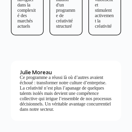
dans la
d'un
et
complexit
programm
stimulent
é des
e de
activemen
marchés
créativité
t la
actuels
structuré
créativité
Julie Moreau
Ce programme a réussi là où d’autres avaient
échoué : transformer notre culture d’entreprise.
Des challenges clés en main
La créativité n’est plus l’apanage de quelques
talents isolés mais devient une compétence
collective qui irrigue l’ensemble de nos processus
décisionnels. Un véritable avantage concurrentiel
dans notre secteur.