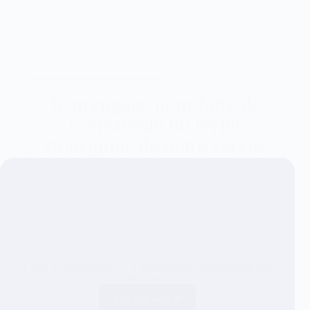
Je m'engage pour faire de
la créativité un levier
stratégique de notre succès
L’app de gamification n°1 pour engager durablement vos
équipes.
Voir nos jeux