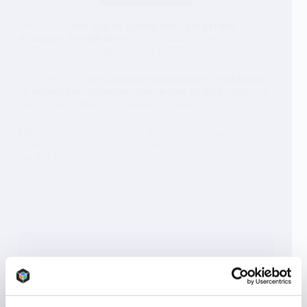
OuiLive est
une app de gamification qui permet
d’engager durablement
les collaborateurs sur vos actions
de Communication Interne, RH et RSE.
Concrètement,
on transforme vos messages et objectifs
en expériences collectives sous forme de jeux
, simples à
lancer, mesurables et disponibles en 24h.
Idéal pour activer rapidement des équipes dispersées,
booster la participation sur un programme interne et
installer une dynamique positive sur la durée.
Formation & Knowledge
Se former autrement, en jouant et en
retenant.