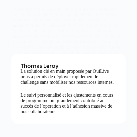
Dynamisez votre challenge avec nos activités ludiques
Nos modules de jeu « Step Up Challenge » enrichissent
l’expérience du Challenge 10 000 pas en créant des
moments collectifs mémorables. Conçus pour renforcer
l’engagement, stimuler l’esprit d’équipe et ajouter une
dimension ludique à la démarche, ces activités ponctuent le
programme et maintiennent l’enthousiasme des participants
sur la durée. Facilement déployables et adaptables à tous
les contextes d’entreprise, ces modules transforment un
simple comptage de pas en véritable aventure collective.
Thomas Leroy
La solution clé en main proposée par OuiLive
nous a permis de déployer rapidement le
Des challenges clés en main
challenge sans mobiliser nos ressources internes.
Le suivi personnalisé et les ajustements en cours
de programme ont grandement contribué au
succès de l’opération et à l’adhésion massive de
nos collaborateurs.