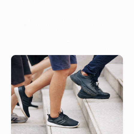
objectif collectif d’entreprise.
Au-delà de la simple comptabilisation des pas, notre
challenge propose des défis hebdomadaires, des
classements individuels et par équipe, ainsi que des
moments de célébration des réussites.
Ce programme clé en main s’adapte à tous les profils, quels
que soient leur condition physique ou leur métier, et crée
une dynamique positive qui dépasse largement le cadre de
l’activité physique pour impacter positivement l’ambiance
de travail, l’engagement et la productivité.