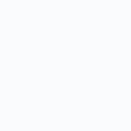
niveau de forme physique ?
Absolument ! C’est justement la force de notre
Challenge 10 000 pas : il est conçu pour être
inclusif et adaptable à tous les profils. Chaque
participant démarre à son niveau et progresse à
son rythme. L’application permet de fixer des
objectifs personnalisés et propose des alternatives
pour les personnes à mobilité réduite. Notre
expérience montre que ce sont souvent les
collaborateurs initialement les moins actifs qui
retirent le plus de bénéfices et de satisfaction du
programme.
Comment engager les collaborateurs
sur la durée et éviter l'essoufflement
de la motivation ?
Quels résultats concrets peut-on