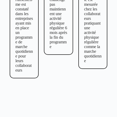
me est
pas
mesurée
constaté
maintienn
chez les
dans les
ent une
collaborat
entreprises
activité
eurs
ayant mis
physique
pratiquant
en place
régulière 6
une
un
mois après
activité
programm
la fin du
physique
e de
programm
régulière
marche
e
comme la
quotidienn
marche
e pour
quotidienn
leurs
e
collaborat
eurs