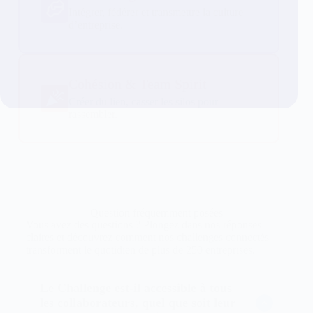
Intégrer, fédérer et transmettre la culture
d’entreprise.
Cohésion & Team Spirit
Créer du lien, casser les silos pour
rassembler.
Question fréquemment posées
Vous avez des questions ? Plongez dans nos réponses
claires et découvrez comment nos challenges connectés
transforment le quotidien de plus de 250 entreprises.
Le Challenge est-il accessible à tous
les collaborateurs, quel que soit leur