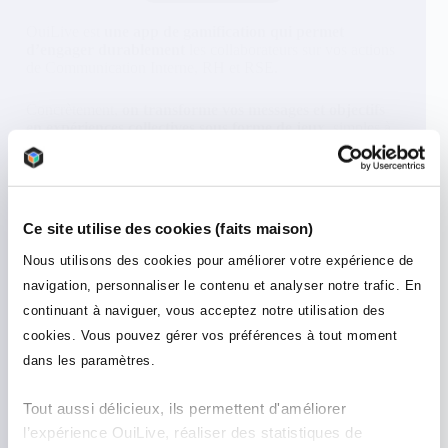
OuiLive est
une app de gamification qui permet
d’engager durablement
les collaborateurs sur vos actions
de Communication Interne, RH et RSE.
Concrètement,
on transforme vos messages et objectifs
en expériences collectives sous forme de jeux
, simples à
lancer, mesurables et disponibles en 24h.
Idéal pour activer rapidement des équipes dispersées,
booster la participation sur un programme interne et
installer une dynamique positive sur la durée.
Ce site utilise des cookies (faits maison)
Nous utilisons des cookies pour améliorer votre expérience de
navigation, personnaliser le contenu et analyser notre trafic. En
continuant à naviguer, vous acceptez notre utilisation des
cookies. Vous pouvez gérer vos préférences à tout moment
dans les paramètres.
Formation & Knowledge
Se former autrement, en jouant et en
Tout aussi délicieux, ils permettent d'améliorer
retenant.
l’expérience OuiLive, réaliser des statistiques de