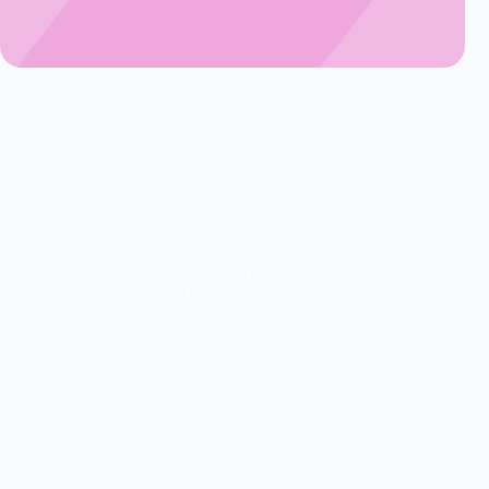
Qu'est-ce que le Challenge 10 000 pas ?
Le Challenge 10 000 pas est une initiative dynamique qui
transforme l’activité physique quotidienne en aventure
collective motivante.
Inspiré des recommandations de l’OMS sur l’activité
physique minimale, ce programme engage vos
collaborateurs dans une démarche active pour leur santé
tout en renforçant la cohésion d’équipe. Pendant 4 à 8
semaines, les participants suivent leur nombre de pas
quotidien via une application dédiée et contribuent à un