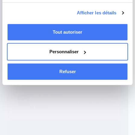
mesures d'audience et améliorer la performance de nos
campagnes publicitaires ciblées en ligne. Naviguez sur
Afficher les détails
Performance & Sales
notre site sans crainte : ces analyses se font en
préservant votre anonymat.
Stimuler la réussite commerciale et les
challenges.
Tout autoriser
Personnaliser
RSE & Engagement Sociétal
Agir ensemble pour un impact positif et
mesurable.
Refuser
QVT & Santé
Adopter les bons réflexes pour le bien-être
au travail.
Onboarding & Culture