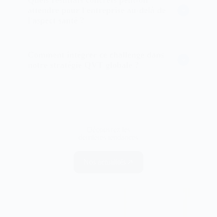
attendre pour l'entreprise au-delà de
l'aspect santé ?
Comment intégrer ce challenge dans
notre stratégie QVT globale ?
Découvrez les
dernières tendances
Nos actualités