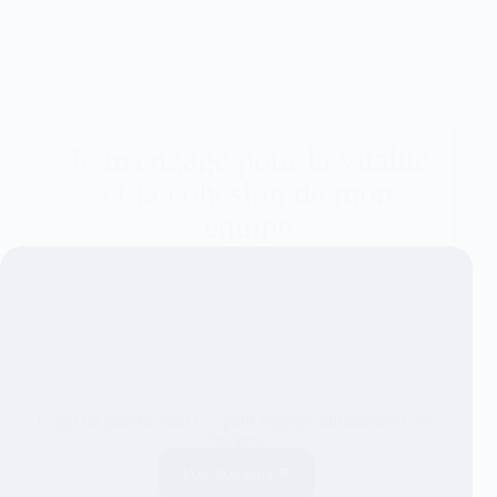
Je m'engage pour la vitalité
et la cohésion de mon
équipe
L’app de gamification n°1 pour engager durablement vos
équipes.
Voir nos jeux